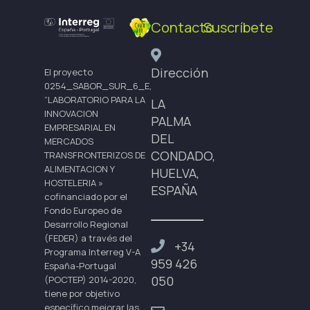
Contacto
Suscríbete
Dirección
El proyecto
0254_SABOR_SUR_6_E,
“LABORATORIO PARA LA
LA
INNOVACION
PALMA
EMPRESARIAL EN
DEL
MERCADOS
CONDADO,
TRANSFRONTERIZOS DE
ALIMENTACION Y
HUELVA,
HOSTELERIA »
ESPAÑA
cofinanciado por el
Fondo Europeo de
Desarrollo Regional
(FEDER) a través del
+34
Programa Interreg V-A
959 426
España-Portugal
050
(POCTEP) 2014-2020,
tiene por objetivo
específico mejorar las