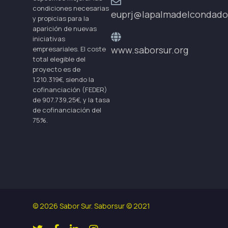
condiciones necesarias
euprj@lapalmadelcondado
y propicias para la
aparición de nuevas
iniciativas
www.saborsur.org
empresariales. El coste
total elegible del
proyecto es de
1.210.319€, siendo la
cofinanciación (FEDER)
de 907.739,25€, y la tasa
de cofinanciación del
75%.
© 2026 Sabor Sur. Saborsur © 2021