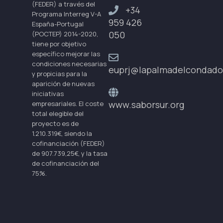
(FEDER) a través del
+34
Programa Interreg V-A
959 426
España-Portugal
050
(POCTEP) 2014-2020,
tiene por objetivo
específico mejorar las
condiciones necesarias
euprj@lapalmadelcondado
y propicias para la
aparición de nuevas
iniciativas
www.saborsur.org
empresariales. El coste
total elegible del
proyecto es de
1.210.319€, siendo la
cofinanciación (FEDER)
de 907.739,25€, y la tasa
de cofinanciación del
75%.