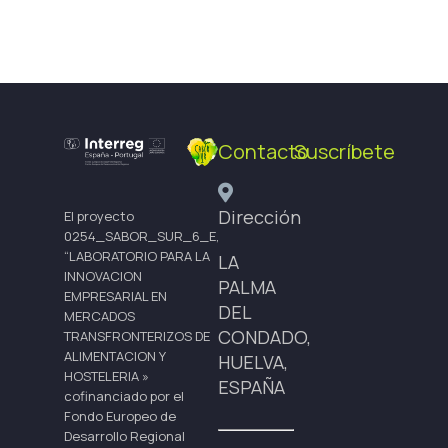
Contacto
Suscríbete
Dirección
El proyecto
0254_SABOR_SUR_6_E,
“LABORATORIO PARA LA
LA
INNOVACION
PALMA
EMPRESARIAL EN
DEL
MERCADOS
CONDADO,
TRANSFRONTERIZOS DE
ALIMENTACION Y
HUELVA,
HOSTELERIA »
ESPAÑA
cofinanciado por el
Fondo Europeo de
Desarrollo Regional