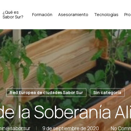
¿Qué es
Formación
Asesoramiento
Tecnologías
Pr
Sabor Sur?
Red Europea de ciudades Sabor Sur
Sin categoría
de la Soberanía A
min@saborsur
9 de septiembre de 2020
No Com