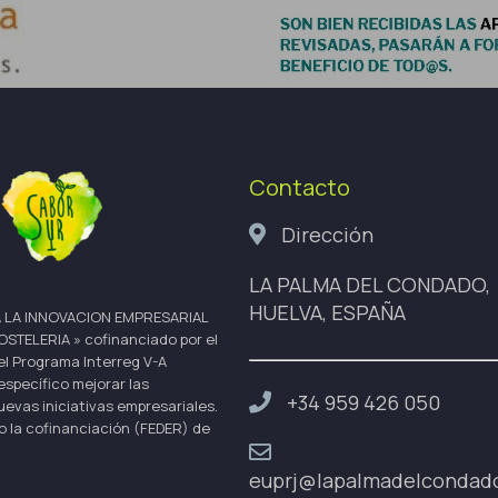
Contacto
Dirección
LA PALMA DEL CONDADO,
HUELVA, ESPAÑA
 LA INNOVACION EMPRESARIAL
ELERIA » cofinanciado por el
el Programa Interreg V-A
specífico mejorar las
+34 959 426 050
uevas iniciativas empresariales.
ndo la cofinanciación (FEDER) de
euprj@lapalmadelcondad