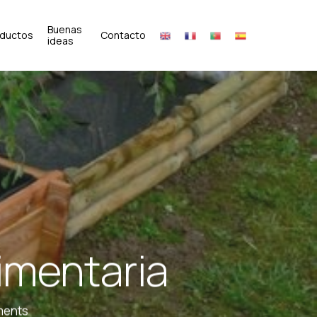
Buenas
oductos
Contacto
ideas
limentaria
ments