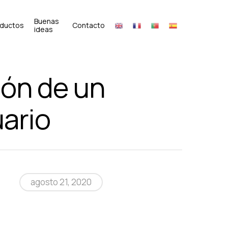
Buenas
oductos
Contacto
ideas
ión de un
ario
agosto 21, 2020